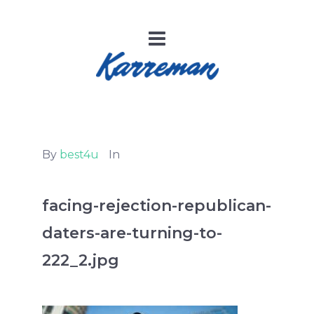
By
best4u
In
facing-rejection-republican-
daters-are-turning-to-
222_2.jpg