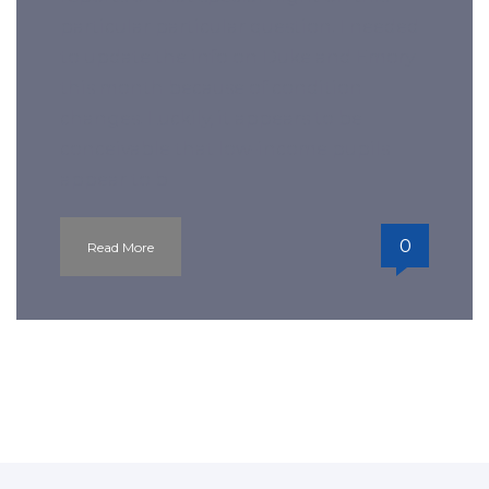
particular particular question. I needed
to update the info on Duke and Emory
this month because of condition
changes. Luckily, it appears to be
conceivable that low-income pupils
appear to b
0
Read More