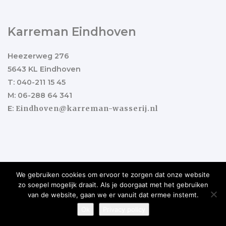
Karreman Eindhoven
Heezerweg 276
5643 KL Eindhoven
T: 040-211 15 45
M: 06-288 64 341
E:
Eindhoven@karreman-wasserij.nl
We gebruiken cookies om ervoor te zorgen dat onze website
zo soepel mogelijk draait. Als je doorgaat met het gebruiken
Copyright ©2017 Karreman Wasserij
Ontwikkeld door
van de website, gaan we er vanuit dat ermee instemt.
Best4u Group
.
Ok
Privacy policy