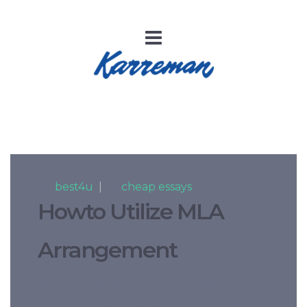
By
best4u
|
In
cheap essays
Howto Utilize MLA
Arrangement
There’s deviation noticed between
reports of that special night on this