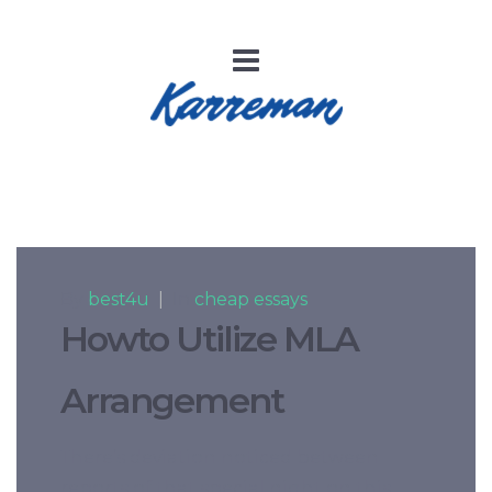
By
best4u
|
In
cheap essays
Howto Utilize MLA
Arrangement
There’s deviation noticed between
reports of that special night on this