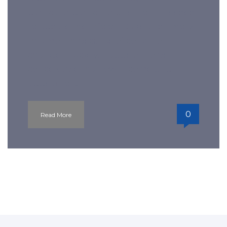
particular particular question. I needed
to update the info on Duke and Emory
this month because of condition
changes. Luckily, it appears to be
conceivable that low-income pupils
appear to b
0
Read More