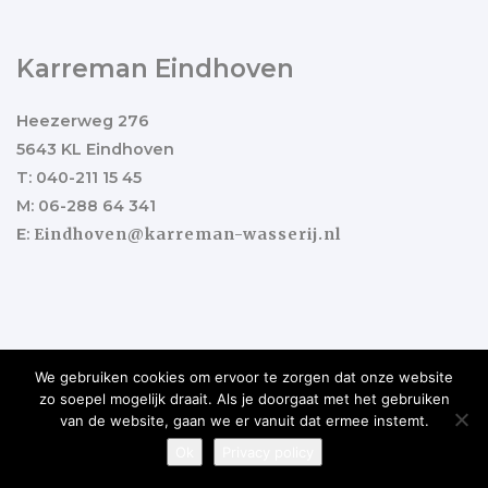
Karreman Eindhoven
Heezerweg 276
5643 KL Eindhoven
T: 040-211 15 45
M: 06-288 64 341
E:
Eindhoven@karreman-wasserij.nl
We gebruiken cookies om ervoor te zorgen dat onze website
zo soepel mogelijk draait. Als je doorgaat met het gebruiken
Copyright ©2017 Karreman Wasserij
Ontwikkeld door
van de website, gaan we er vanuit dat ermee instemt.
Best4u Group
.
Ok
Privacy policy