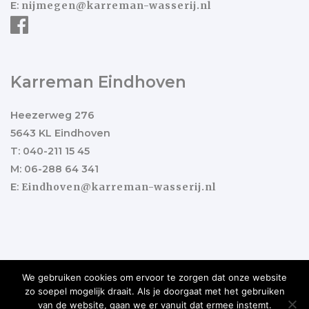
E:
nijmegen@karreman-wasserij.nl
Karreman Eindhoven
Heezerweg 276
5643 KL Eindhoven
T: 040-211 15 45
M: 06-288 64 341
E:
Eindhoven@karreman-wasserij.nl
We gebruiken cookies om ervoor te zorgen dat onze website
zo soepel mogelijk draait. Als je doorgaat met het gebruiken
Copyright ©2017 Karreman Wasserij
Ontwikkeld door
van de website, gaan we er vanuit dat ermee instemt.