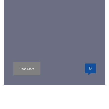
If you’re fresh to argumentative
composition creating, it’s most useful to
choose a straightforward matter. You
should pick a design of your own article.
spell checker grammar and Stick to that
many significant theme through the
article. As students’ composition writing
skills produce the
0
Read More