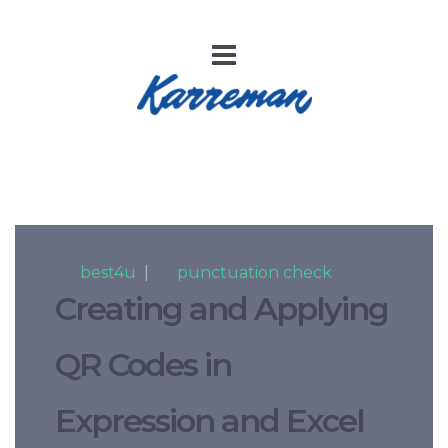
By
best4u
|
In
punctuation check
Creating and Applying
QR Codes in
Expression and Excel