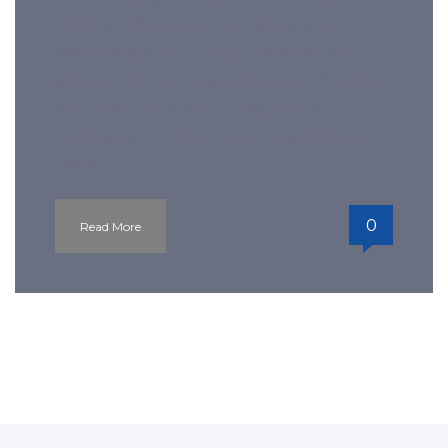
there are firms which are there to
manipulate them. So it’s advisable for
all students to re Search in an effort to
determine the most acceptable
businesses to buy school essays from.
Usua
0
Read More