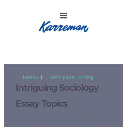
By
best4u
|
In
term paper writing
Intriguing Sociology
Essay Topics
Students who require assistance on
paper college essays must be careful as