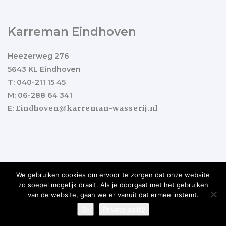
Karreman Eindhoven
Heezerweg 276
5643 KL Eindhoven
T: 040-211 15 45
M: 06-288 64 341
E:
Eindhoven@karreman-wasserij.nl
We gebruiken cookies om ervoor te zorgen dat onze website
zo soepel mogelijk draait. Als je doorgaat met het gebruiken
Copyright ©2017 Karreman Wasserij
Ontwikkeld door
van de website, gaan we er vanuit dat ermee instemt.
Best4u Group
.
Ok
Privacy policy